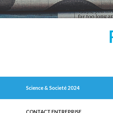
Science
&
Societé 202
4
CONTACT ENTREPRISE