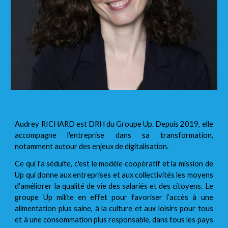
Audrey RICHARD est DRH du Groupe Up. Depuis 2019, elle
accompagne l'entreprise dans sa transformation,
notamment autour des enjeux de digitalisation.
Ce qui l'a séduite, c'est le modèle coopératif et la mission de
Up qui donne aux entreprises et aux collectivités les moyens
d'améliorer la qualité de vie des salariés et des citoyens. Le
groupe Up milite en effet pour favoriser l’accès à une
alimentation plus saine, à la culture et aux loisirs pour tous
et à une consommation plus responsable, dans tous les pays